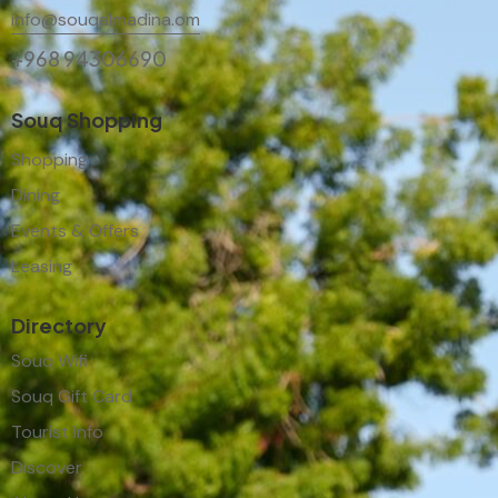
info@souqalmadina.om
+968 94306690
Souq Shopping
Shopping
Dining
Events & Offers
Leasing
Directory
Souq Wifi
Souq Gift Card
Tourist Info
Discover