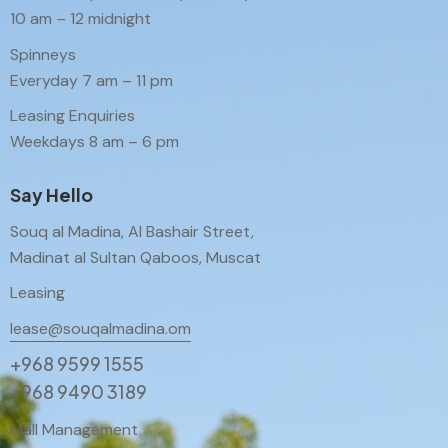
10 am – 12 midnight
Spinneys
Everyday 7 am – 11 pm
Leasing Enquiries
Weekdays 8 am – 6 pm
Say Hello
Souq al Madina, Al Bashair Street,
Madinat al Sultan Qaboos, Muscat
Leasing
lease@souqalmadina.om
+968 9599 1555
+968 9490 3189
Mall Management